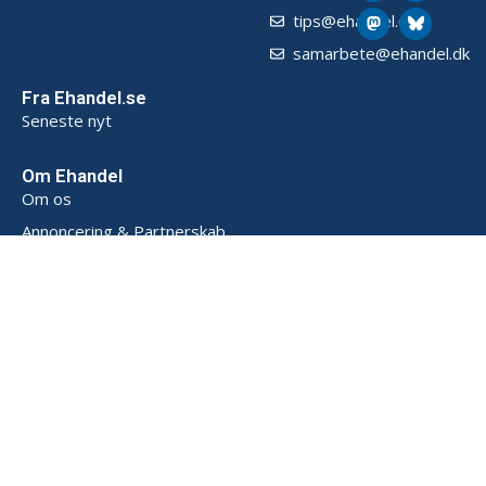
tips@ehandel.dk
samarbete@ehandel.dk
Fra Ehandel.se
Seneste nyt
Om Ehandel
Om os
Annoncering & Partnerskab
Sådan opbevarer vi data (SE)
Persondatapolitik (SE)
Handelsbetingelser (SE)
Kontakt
Powered by
© 2026 Ehandel SE. Alle rettigheder forbeholdes.