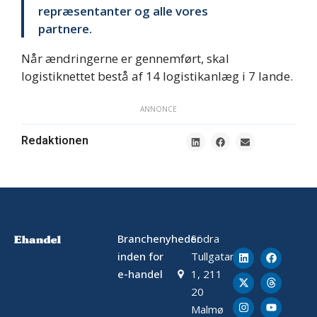
repræsentanter og alle vores
partnere.
Når ændringerne er gennemført, skal
logistiknettet bestå af 14 logistikanlæg i 7 lande.
ANNONCE
Redaktionen
Branchenyheder
Södra
inden for
Tullgatan
e-handel
1, 211
20
Malmø