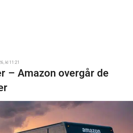
26
, kl
11:21
ker – Amazon overgår de
er