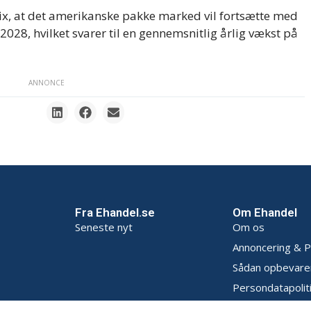
x, at det amerikanske pakke marked vil fortsætte med
 2028, hvilket svarer til en gennemsnitlig årlig vækst på
ANNONCE
Fra Ehandel.se
Om Ehandel
Seneste nyt
Om os
Annoncering & P
Sådan opbevarer
Persondatapoliti
Handelsbetingel