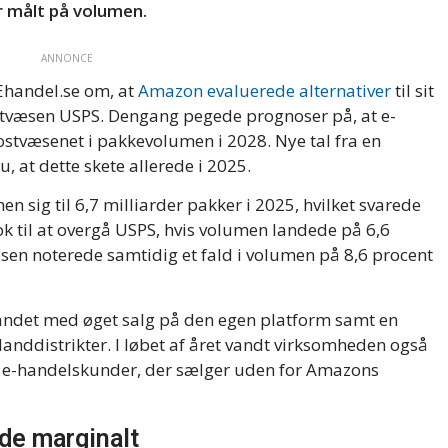
r målt på volumen.
ANNONCE
 Ehandel.se om, at
Amazon evaluerede alternativer
til sit
væsen USPS. Dengang pegede prognoser på, at e-
tvæsenet i pakkevolumen i 2028. Nye tal fra en
u, at dette skete allerede i 2025.
 sig til 6,7 milliarder pakker i 2025, hvilket svarede
nok til at overgå USPS, hvis volumen landede på 6,6
æsen noterede samtidig et fald i volumen på 8,6 procent
andet med øget salg på den egen platform samt en
landdistrikter. I løbet af året vandt virksomheden også
 e-handelskunder, der sælger uden for Amazons
de marginalt