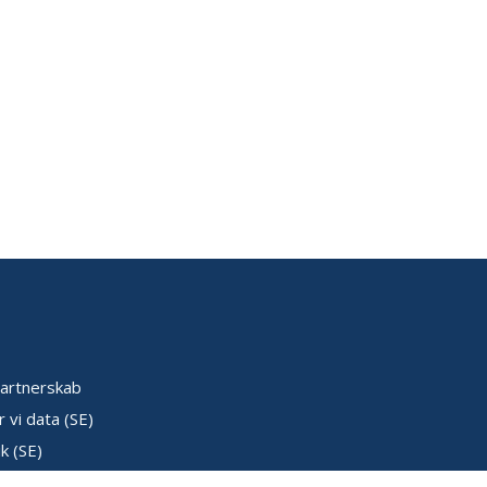
artnerskab
 vi data (SE)
k (SE)
ser (SE)