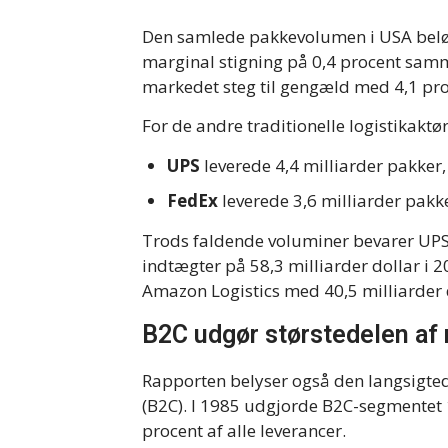
Den samlede pakkevolumen i USA beløb si
marginal stigning på 0,4 procent sa
markedet steg til gengæld med 4,1 proc
For de andre traditionelle logistikakt
UPS
leverede 4,4 milliarder pakker, 
FedEx
leverede 3,6 milliarder pakke
Trods faldende voluminer bevarer UPS
indtægter på 58,3 milliarder dollar i 2
Amazon Logistics med 40,5 milliarder 
B2C udgør størstedelen af
Rapporten belyser også den langsigted
(B2C). I 1985 udgjorde B2C-segmentet 
procent af alle leverancer.