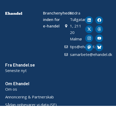
Branchenyheder
Södra
inden for
Tullgatan
e-handel
1, 211
20
Malmø
tips@ehandel.dk
samarbete@ehandel.dk
Fra Ehandel.se
Seneste nyt
Om Ehandel
Om os
Annoncering & Partnerskab
Sådan opbevarer vi data (SE)
Persondatapolitik (SE)