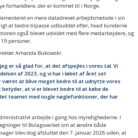
ye forhandlere, der er kommet til i Norge.
plementeret en mere datadrevet arbejdsmetode i sin
uligt at bedre tilpasse udbuddet efter, hvad kunderne
isationen også blevet udvidet med flere medarbejdere, og
l 19 personer.
direktør Amanda Bukowski:
eg er så glad for, at det afspejles i vores tal. Vi
elsen af 2023, og vi har i løbet af året set
r været at blive meget bedre til at udnytte vores
t betyder, at vi er blevet bedre til at købe de
videt teamet med nogle nøglefunktioner, der har
administrativt arbejde i gang hos myndighederne. I
gninger til Bolagsverket om at ændre både
sager blev dog afsluttet den 7. januar 2026 uden, at