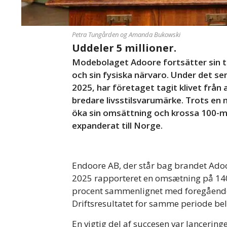
Petra Tungården og Amanda Bukowski
Uddeler 5 millioner.
Modebolaget Adoore fortsätter sin t
och sin fysiska närvaro. Under det s
2025, har företaget tagit klivet från a
bredare livsstilsvarumärke. Trots en 
öka sin omsättning och krossa 100-mi
expanderat till Norge.
Endoore AB, der står bag brandet Adoo
2025 rapporteret en omsætning på 140,
procent sammenlignet med foregående 
Driftsresultatet for samme periode belø
En vigtig del af succesen var lancerin