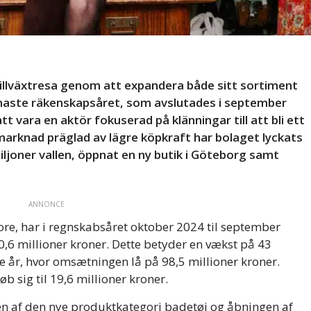
illväxtresa genom att expandera både sitt sortiment
enaste räkenskapsåret, som avslutades i september
tt vara en aktör fokuserad på klänningar till att bli ett
marknad präglad av lägre köpkraft har bolaget lyckats
ljoner vallen, öppnat en ny butik i Göteborg samt
ANNONCE
re, har i regnskabsåret oktober 2024 til september
6 millioner kroner. Dette betyder en vækst på 43
år, hvor omsætningen lå på 98,5 millioner kroner.
b sig til 19,6 millioner kroner.
gen af den nye produktkategori badetøj og åbningen af