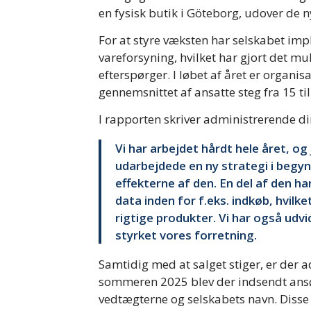
en fysisk butik i Göteborg, udover de n
For at styre væksten har selskabet im
vareforsyning, hvilket har gjort det m
efterspørger. I løbet af året er organ
gennemsnittet af ansatte steg fra 15 ti
I rapporten skriver administrerende 
Vi har arbejdet hårdt hele året, og j
udarbejdede en ny strategi i begynd
effekterne af den. En del af den ha
data inden for f.eks. indkøb, hvilke
rigtige produkter. Vi har også ud
styrket vores forretning.
Samtidig med at salget stiger, er der 
sommeren 2025 blev der indsendt ansø
vedtægterne og selskabets navn. Disse 