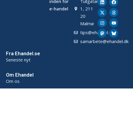
inden for
Tullgatan
e-handel
1, 211
20
Malmø
tips@ehandel.dk
samarbete@ehandel.dk
Fra Ehandel.se
Seneste nyt
Om Ehandel
Om os
Annoncering & Partnerskab
Sådan opbevarer vi data (SE)
Persondatapolitik (SE)
Handelsbetingelser (SE)
Kontakt