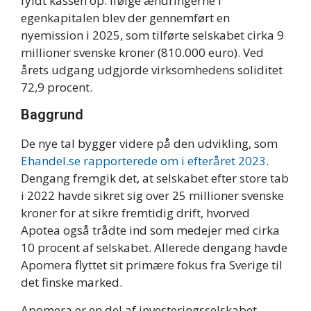
fyldt kassen op. Ifølge ændringerne i
egenkapitalen blev der gennemført en
nyemission i 2025, som tilførte selskabet cirka 9
millioner svenske kroner (810.000 euro). Ved
årets udgang udgjorde virksomhedens soliditet
72,9 procent.
Baggrund
De nye tal bygger videre på den udvikling, som
Ehandel.se rapporterede om i efteråret 2023
.
Dengang fremgik det, at selskabet efter store tab
i 2022 havde sikret sig over 25 millioner svenske
kroner for at sikre fremtidig drift, hvorved
Apotea også trådte ind som medejer med cirka
10 procent af selskabet. Allerede dengang havde
Apomera flyttet sit primære fokus fra Sverige til
det finske marked.
Apomera er en del af investeringsselskabet