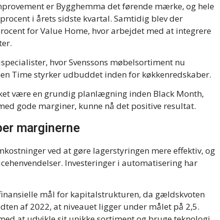
mprovement er Bygghemma det førende mærke, og hele
ocent i årets sidste kvartal. Samtidig blev der
procent for Value Home, hvor arbejdet med at integrere
er.
ispecialister, hvor Svenssons møbelsortiment nu
hen Time styrker udbuddet inden for køkkenredskaber.
ket være en grundig planlægning inden Black Month,
med gode marginer, kunne nå det positive resultat.
per marginerne
kostninger ved at gøre lagerstyringen mere effektiv, og
icehenvendelser. Investeringer i automatisering har
 finansielle mål for kapitalstrukturen, da gældskvoten
midten af 2022, at niveauet ligger under målet på 2,5.
med at udvikle sit unikke sortiment og bruge teknologi