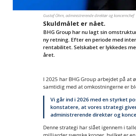
Gustaf Öhrn, administrerende direktør og koncernchef
Skuldmålet er nået.
BHG Group har nu lagt sin omstruktur
ny retning. Efter en periode med int
rentabilitet. Selskabet er lykkedes med
året.
I 2025 har BHG Group arbejdet på at 
samtidig med at omkostningerne er ble
Vi går ind i 2026 med en styrket p
konstatere, at vores strategi giver
administrerende direktør og konc
Denne strategi har slået igennem i tall
milliarder svenske kroner, hvilket er en