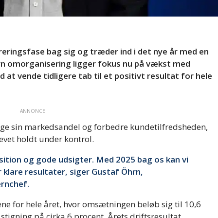
eringsfase bag sig og træder ind i det nye år med en
ern omorganisering ligger fokus nu på vækst med
 at vende tidligere tab til et positivt resultat for hele
ANNONCE
øge sin markedsandel og forbedre kundetilfredsheden,
vet holdt under kontrol.
osition og gode udsigter. Med 2025 bag os kan vi
 klare resultater, siger Gustaf Öhrn,
ernchef.
ene for hele året, hvor omsætningen beløb sig til 10,6
 stigning på cirka 6 procent. Årets driftsresultat