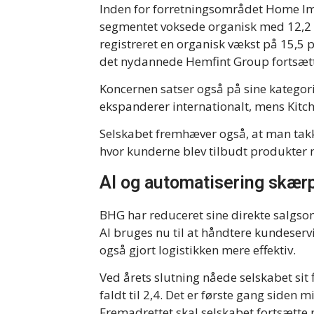
Inden for forretningsområdet Home I
segmentet voksede organisk med 12,2 pr
registreret en organisk vækst på 15,5 
det nydannede Hemfint Group fortsætt
Koncernen satser også på sine kategor
ekspanderer internationalt, mens Kitc
Selskabet fremhæver også, at man tak
hvor kunderne blev tilbudt produkter 
AI og automatisering skær
BHG har reduceret sine direkte salgsom
AI bruges nu til at håndtere kundeserv
også gjort logistikken mere effektiv.
Ved årets slutning nåede selskabet sit
faldt til 2,4. Det er første gang siden 
Fremadrettet skal selskabet fortsætte 