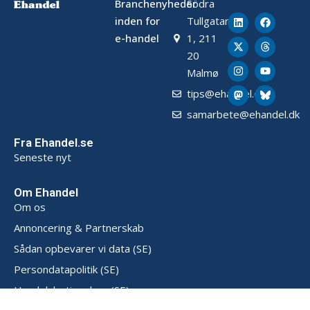
Branchenyheder
Södra
inden for
Tullgatan
e-handel
1, 211
20
Malmø
tips@ehandel.dk
samarbete@ehandel.dk
Fra Ehandel.se
Seneste nyt
Om Ehandel
Om os
Annoncering & Partnerskab
Sådan opbevarer vi data (SE)
Persondatapolitik (SE)
Handelsbetingelser (SE)