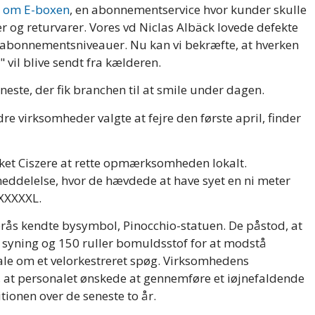
 om E-boxen
, en abonnementservice hvor kunder skulle
 og returvarer. Vores vd Niclas Albäck lovede defekte
ge abonnementsniveauer. Nu kan vi bekræfte, at hverken
 vil blive sendt fra kælderen.
eneste, der fik branchen til at smile under dagen.
e virksomheder valgte at fejre den første april, finder
ket Ciszere at rette opmærksomheden lokalt.
ddelelse, hvor de hævdede at have syet en ni meter
XXXXXXL.
orås kendte bysymbol, Pinocchio-statuen. De påstod, at
 syning og 150 ruller bomuldsstof for at modstå
 tale om et velorkestreret spøg. Virksomhedens
 at personalet ønskede at gennemføre et iøjnefaldende
itionen over de seneste to år.