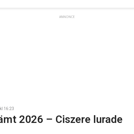
ANNONCE
 kl
16:23
ämt 2026 – Ciszere lurade