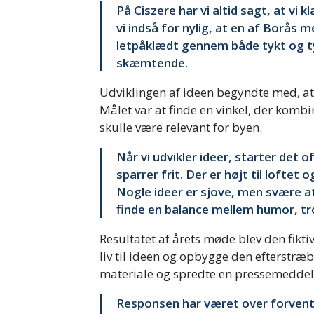
På Ciszere har vi altid sagt, at vi 
vi indså for nylig, at en af Borås m
letpåklædt gennem både tykt og ty
skæmtende.
Udviklingen af ideen begyndte med, at
Målet var at finde en vinkel, der ko
skulle være relevant for byen.
Når vi udvikler ideer, starter det
sparrer frit. Der er højt til lofte
Nogle ideer er sjove, men svære at
finde en balance mellem humor, tr
Resultatet af årets møde blev den fikti
liv til ideen og opbygge den efterstræ
materiale og spredte en pressemeddel
Responsen har været over forventni