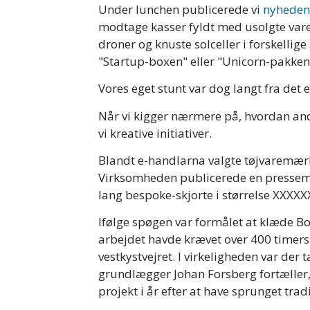
Under lunchen publicerede vi
nyheden
modtage kasser fyldt med usolgte varer
droner og knuste solceller i forskelli
"Startup-boxen" eller "Unicorn-pakken"
Vores eget stunt var dog langt fra det 
Når vi kigger nærmere på, hvordan andr
vi kreative initiativer.
Blandt e-handlarna valgte tøjvaremær
Virksomheden publicerede en presseme
lang bespoke-skjorte i størrelse XXXX
Ifølge spøgen var formålet at klæde B
arbejdet havde krævet over 400 timers
vestkystvejret. I virkeligheden var der
grundlægger Johan Forsberg fortæller,
projekt i år efter at have sprunget trad