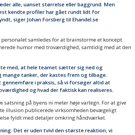
klæder alle, uanset størrelse eller baggrund. Men
est kendte profiler har gået rundt lidt for
ndt, siger Johan Forsberg til Ehandel.se
 personalet samledes for at brainstorme et koncept.
mbinerede humor med troværdighed, samtidig med at den
 ofte med, at hele teamet sætter sig ned og
t og mange tanker, der kastes frem og tilbage.
 gennemføre i praksis, så vi forsøger altid at
oværdighed og hvad der faktisk kan realiseres.
ve satsning på byens ni meter høje vartegn. For at give
bte illusion publicerede virksomheden bevægeligt
else fyldt med detaljer omkring håndværket.
ng. Det er uden tvivl den største reaktion, vi