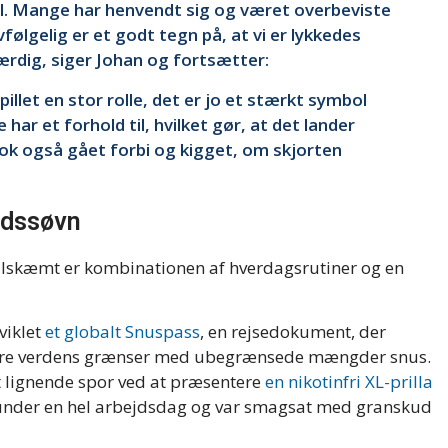
il. Mange har henvendt sig og været overbeviste
lvfølgelig er et godt tegn på, at vi er lykkedes
værdig, siger Johan og fortsætter:
illet en stor rolle, det er jo et stærkt symbol
har et forhold til, hvilket gør, at det lander
ok også gået forbi og kigget, om skjorten
edssøvn
ilskæmt er kombinationen af hverdagsrutiner og en
viklet
et globalt Snuspass
, en rejsedokument, der
assere verdens grænser med ubegrænsede mængder snus.
 lignende spor ved at præsentere
en nikotinfri XL-prilla
 under en hel arbejdsdag og var smagsat med granskud