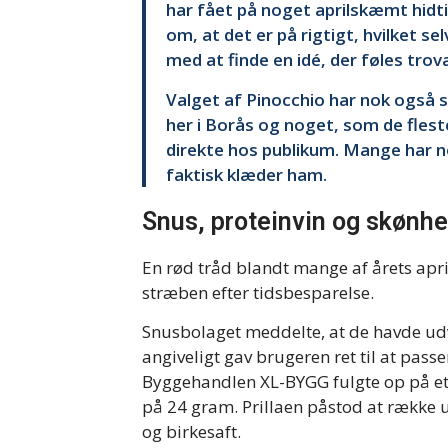
har fået på noget aprilskæmt hidt
om, at det er på rigtigt, hvilket se
med at finde en idé, der føles tro
Valget af Pinocchio har nok også sp
her i Borås og noget, som de fleste 
direkte hos publikum. Mange har n
faktisk klæder ham.
Snus, proteinvin og skønh
En rød tråd blandt mange af årets apr
stræben efter tidsbesparelse.
Snusbolaget meddelte, at de havde ud
angiveligt gav brugeren ret til at p
Byggehandlen XL-BYGG fulgte op på et
på 24 gram. Prillaen påstod at række
og birkesaft.