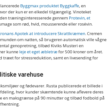
 lancerede
Byggmax produktet Byggkaffe
, en
hvor der kun er en elkedel tilgængelig. Vinoteket
r den træningsinteresserede gennem
Protevin, et
t smage som rød, hvid, mousserende eller rosévin.
ronans Apotek at introducere Skrattkræmen
. Cremen
 munden om natten, så brugeren automatisk ville vågne
ental genopretning, tilbød Kiviks Musteri en
oner kunne
leje et eget æbletræ
for 500 kroner om året.
 træet for stressreduktion, samt en livesending for
itiske varehuse
ksmiljøer og fødevarer. Rusta publicerede et billede i
 afdeling, hvor kunder skæmtende kunne aflevere deres
 en maksgrænse på 90 minutter og tilbød fodbold på
afhentning.