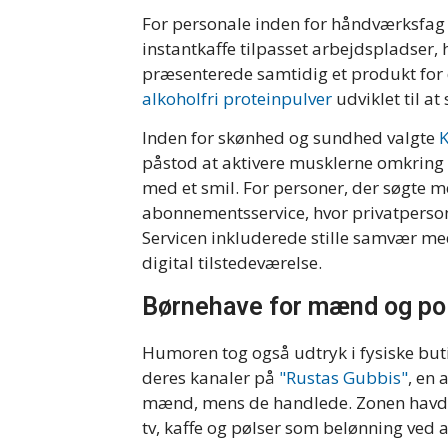
For personale inden for håndværksfag
instantkaffe tilpasset arbejdspladser, 
præsenterede samtidig et produkt fo
alkoholfri proteinpulver
udviklet til a
Inden for skønhed og sundhed valgte
K
påstod at aktivere musklerne omkring
med et smil. For personer, der søgte m
abonnementsservice, hvor privatpers
Servicen inkluderede stille samvær med
digital tilstedeværelse.
Børnehave for mænd og pol
Humoren tog også udtryk i fysiske buti
deres kanaler på
"Rustas Gubbis"
, en
mænd, mens de handlede. Zonen havde
tv, kaffe og pølser som belønning ved 