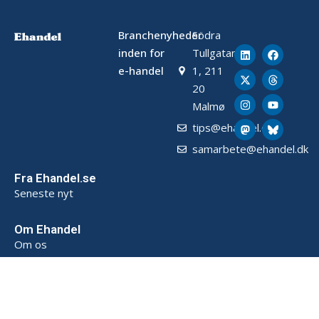
Branchenyheder
Södra
inden for
Tullgatan
e-handel
1, 211
20
Malmø
tips@ehandel.dk
samarbete@ehandel.dk
Fra Ehandel.se
Seneste nyt
Om Ehandel
Om os
Annoncering & Partnerskab
Sådan opbevarer vi data (SE)
Persondatapolitik (SE)