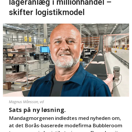
lageranlæg i millionhandel –
skifter logistikmodel
Magnus Månsson, vd
Sats på ny løsning.
Mandagmorgenen indledtes med nyheden om,
at det Borås-baserede modefirma Bubbleroom