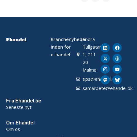
Branchenyheder
Södra
inden for
Tullgatan
e-handel
1, 211
20
Malmø
tips@ehandel.dk
samarbete@ehandel.dk
Fra Ehandel.se
Seneste nyt
Om Ehandel
Om os