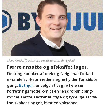
Claes Kjelldorff, administrerende direktør for Bythjul
Færre ansatte og afskaffet lager.
De tunge bunker af dæk og fælge har forladt
e-handelsvirksomhedens egne hylder for sidste
gang.
Bythjul
har valgt at tegne hele sin
forretningsmodel om til en ren dropshipping-
model. Dette sætter hurtige og tydelige aftryk
i selskabets bøger, hvor en voksende