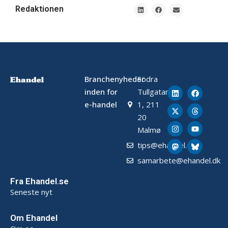
Redaktionen
Branchenyheder
Södra
inden for
Tullgatan
e-handel
1, 211
20
Malmø
tips@ehandel.dk
samarbete@ehandel.dk
Fra Ehandel.se
Seneste nyt
Om Ehandel