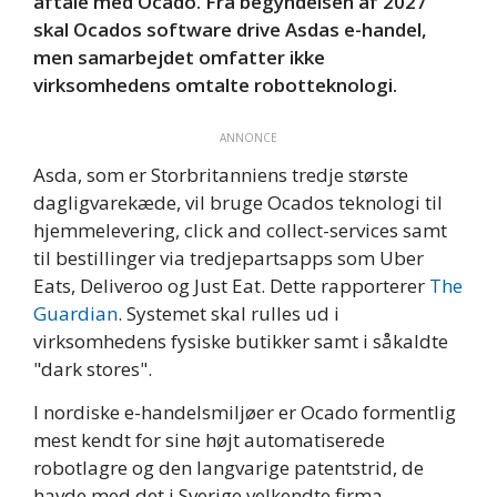
aftale med Ocado. Fra begyndelsen af 2027
skal Ocados software drive Asdas e-handel,
men samarbejdet omfatter ikke
virksomhedens omtalte robotteknologi.
ANNONCE
Asda, som er Storbritanniens tredje største
dagligvarekæde, vil bruge Ocados teknologi til
hjemmelevering, click and collect-services samt
til bestillinger via tredjepartsapps som Uber
Eats, Deliveroo og Just Eat. Dette rapporterer
The
Guardian
. Systemet skal rulles ud i
virksomhedens fysiske butikker samt i såkaldte
"dark stores".
I nordiske e-handelsmiljøer er Ocado formentlig
mest kendt for sine højt automatiserede
robotlagre og den langvarige patentstrid, de
havde med det i Sverige velkendte firma