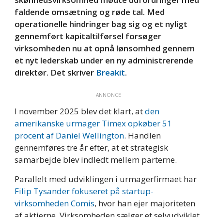
faldende omsætning og røde tal. Med
operationelle hindringer bag sig og et nyligt
gennemført kapitaltilførsel forsøger
virksomheden nu at opnå lønsomhed gennem
et nyt lederskab under en ny administrerende
direktør. Det skriver
Breakit
.
ANNONCE
I november 2025 blev det klart, at
den
amerikanske urmager Timex opkøber 51
procent af Daniel Wellington
. Handlen
gennemføres tre år efter, at et strategisk
samarbejde blev indledt mellem parterne.
Parallelt med udviklingen i urmagerfirmaet har
Filip Tysander fokuseret på startup-
virksomheden Comis
, hvor han ejer majoriteten
af aktierne. Virksomheden sælger et selvudviklet