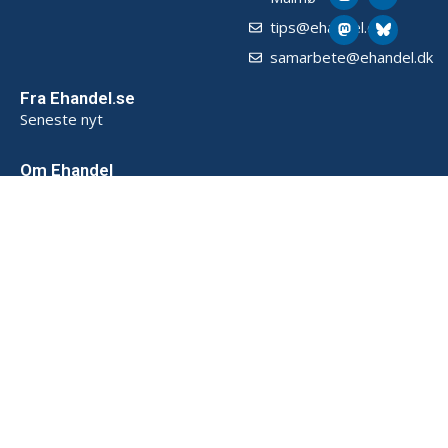
tips@ehandel.dk
samarbete@ehandel.dk
Fra Ehandel.se
Seneste nyt
Om Ehandel
Om os
Annoncering & Partnerskab
Sådan opbevarer vi data (SE)
Persondatapolitik (SE)
Handelsbetingelser (SE)
Kontakt
Powered by
© 2026 Ehandel SE. Alle rettigheder forbeholdes.