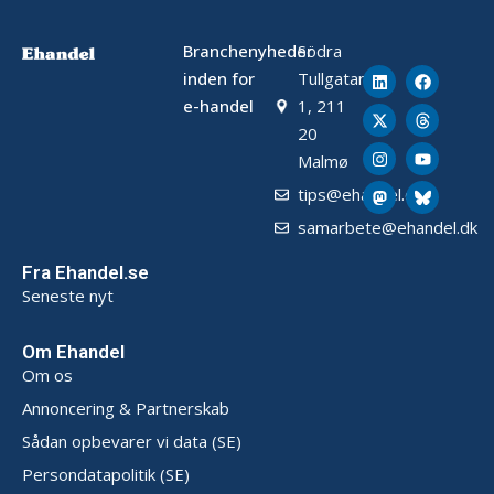
Branchenyheder
Södra
inden for
Tullgatan
e-handel
1, 211
20
Malmø
tips@ehandel.dk
samarbete@ehandel.dk
Fra Ehandel.se
Seneste nyt
Om Ehandel
Om os
Annoncering & Partnerskab
Sådan opbevarer vi data (SE)
Persondatapolitik (SE)