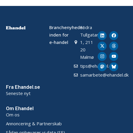
Branchenyheder
Södra
inden for
Tullgatan
e-handel
1, 211
20
Malmø
tips@ehandel.dk
samarbete@ehandel.dk
Fra Ehandel.se
Seneste nyt
Om Ehandel
Om os
Annoncering & Partnerskab
Sådan opbevarer vi data (SE)