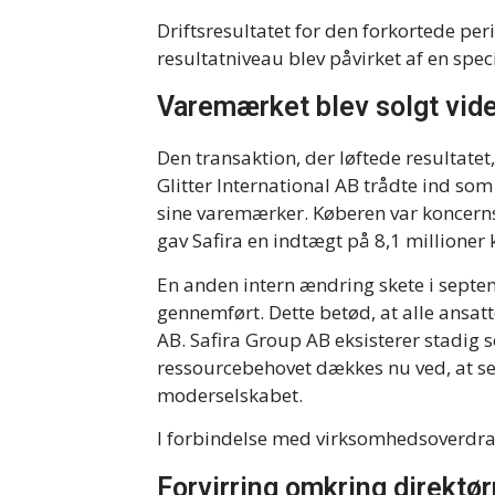
Driftsresultatet for den forkortede per
resultatniveau blev påvirket af en speci
Varemærket blev solgt vid
Den transaktion, der løftede resultatet, 
Glitter International AB trådte ind som 
sine varemærker. Køberen var koncern
gav Safira en indtægt på 8,1 millioner 
En anden intern ændring skete i sept
gennemført. Dette betød, at alle ansatte
AB. Safira Group AB eksisterer stadig 
ressourcebehovet dækkes nu ved, at se
moderselskabet.
I forbindelse med virksomhedsoverdrag
Forvirring omkring direktø