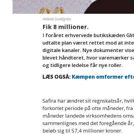
Helena Sundgren
Fik 8 millioner.
I foråret erhvervede butikskæden Glit
udtalte plan været rettet mod at in
digitale kanaler. Nye dokumenter vise
blevet håndteret, hvor varemærker sæ
og tidligere ledelse får nye roller.
LÆS OGSÅ:
Kæmpen omformer efter
Safira har ændret sit regnskabsår, hvil
forkortet periode på otte måneder, fra f
måneder landede virksomhedens omsætn
sammenlignes med det foregående år,
beløb sig til 57,4 millioner kroner.