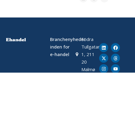
Branchenyheder
Södra
inden for
Tullgatan
e-handel
1, 211
20
Malmø
tips@ehandel.dk
samarbete@ehandel.dk
Fra Ehandel.se
Seneste nyt
Om Ehandel
Om os