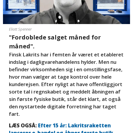
Eliott Spenner
"Fordoblede salget måned for
måned".
Finsk Lakrits har i femten år været et etableret
indslag i dagligvarehandelens hylder. Men nu
befinder virksomheden sig i en omstillingsfase,
hvor man vælger at tage kontrol over hele
kunderejsen. Efter nyligt at have offentliggjort
sorte tal i regnskabet og meddelt åbningen af
sin første fysiske butik, står det klart, at også
den nystartede digitale forretning har taget
fart.
LÆS OGSÅ:
Efter 15 år: Lakritsraketten
lancerer e-handel og åbner første butik