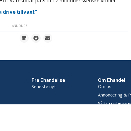
EBITDA-resultat på 8 til 12 millioner svenske kroner.
 drive tillväxt”
ANNONCE
Fra Ehandel.se
Om Ehandel
Seneste nyt
Om os
Annoncering & P
Sådan opbevarer
Persondatapoliti
Handelsbetingel
Kontakt