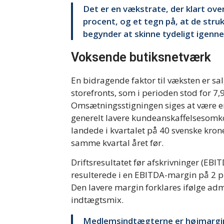
Det er en vækstrate, der klart ove
procent, og et tegn på, at de strukt
begynder at skinne tydeligt igenne
Voksende butiksnetværk
En bidragende faktor til væksten er sa
storefronts, som i perioden stod for 7
Omsætningsstigningen siges at være en
generelt lavere kundeanskaffelsesomk
landede i kvartalet på 40 svenske kron
samme kvartal året før.
Driftsresultatet før afskrivninger (EBI
resulterede i en EBITDA-margin på 2 pr
Den lavere margin forklares ifølge ad
indtægtsmix.
Medlemsindtægterne er højmargini