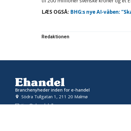
til 200 millioner svenske kroner og et 
LÆS OGSÅ:
BHG:s nye AI-våben: ”Ska
Redaktionen
Branchenyheder inden for e-handel
Södra Tullgatan 1, 211 20 Malmø
tips@ehandel.dk
samarbete@ehandel.dk