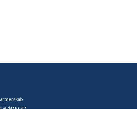
artnerskab
 vi data (SE)
k (SE)
ser (SE)