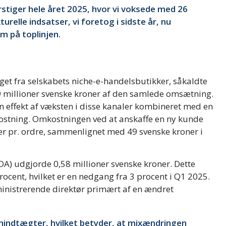
rstiger hele året 2025, hvor vi voksede med 26
urelle indsatser, vi foretog i sidste år, nu
m på toplinjen.
lget fra selskabets niche-e-handelsbutikker, såkaldte
,9 millioner svenske kroner af den samlede omsætning.
 effekt af væksten i disse kanaler kombineret med en
ostning. Omkostningen ved at anskaffe en ny kunde
er pr. ordre, sammenlignet med 49 svenske kroner i
TDA) udgjorde 0,58 millioner svenske kroner. Dette
ocent, hvilket er en nedgang fra 3 procent i Q1 2025.
ministrerende direktør primært af en ændret
ndtægter, hvilket betyder, at mixændringen