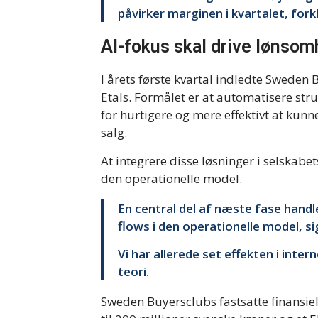
påvirker marginen i kvartalet, fork
AI-fokus skal drive lønso
I årets første kvartal indledte Sweden
Etals. Formålet er at automatisere str
for hurtigere og mere effektivt at kunn
salg.
At integrere disse løsninger i selskabe
den operationelle model.
En central del af næste fase hand
flows i den operationelle model, s
Vi har allerede set effekten i inte
teori.
Sweden Buyersclubs fastsatte finansie