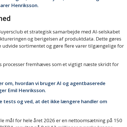
larer Henriksson.
mhed
 Buyersclub et strategisk samarbejde med AI-selskabet
uktureringen og berigelsen af produktdata. Dette gøres
e udvide sortimentet og gøre flere varer tilgængelige for
ts processer fremhæves som et vigtigt næste skridt for
ler om, hvordan vi bruger AI og agentbaserede
iger Emil Henriksson.
rne tests og ved, at det ikke længere handler om
lle mål for hele året 2026 er en nettoomsætning på 150