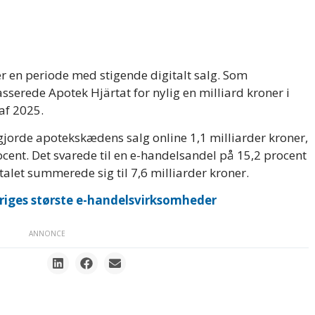
fter en periode med stigende digitalt salg. Som
sserede Apotek Hjärtat for nylig en milliard kroner i
 af 2025.
jorde apotekskædens salg online 1,1 milliarder kroner,
rocent. Det svarede til en e-handelsandel på 15,2 procent
let summerede sig til 7,6 milliarder kroner.
eriges største e-handelsvirksomheder
ANNONCE