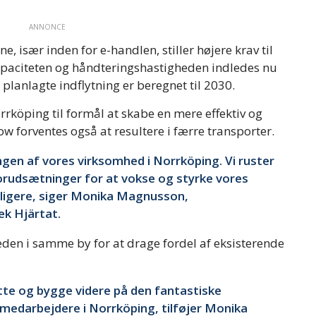
ANNONCE
, især inden for e-handlen, stiller højere krav til
apaciteten og håndteringshastigheden indledes nu
 planlagte indflytning er beregnet til 2030.
rköping til formål at skabe en mere effektiv og
ow forventes også at resultere i færre transporter.
ingen af vores virksomhed i Norrköping. Vi ruster
forudsætninger for at vokse og styrke vores
ligere, siger Monika Magnusson,
ek Hjärtat.
den i samme by for at drage fordel af eksisterende
tte og bygge videre på den fantastiske
medarbejdere i Norrköping, tilføjer Monika