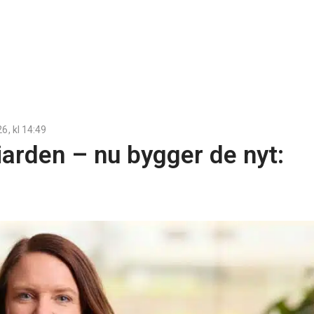
26
, kl
14:49
iarden – nu bygger de nyt: