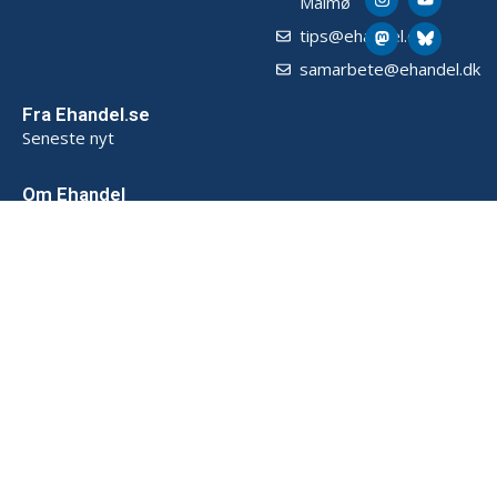
Malmø
tips@ehandel.dk
samarbete@ehandel.dk
Fra Ehandel.se
Seneste nyt
Om Ehandel
Om os
Annoncering & Partnerskab
Sådan opbevarer vi data (SE)
Persondatapolitik (SE)
Handelsbetingelser (SE)
Kontakt
Powered by
© 2026 Ehandel SE. Alle rettigheder forbeholdes.