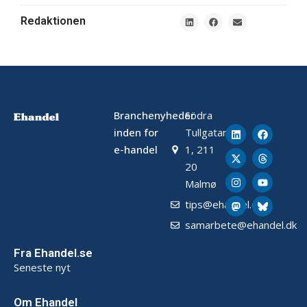
Redaktionen
Branchenyheder
Södra
inden for
Tullgatan
e-handel
1, 211
20
Malmø
tips@ehandel.dk
samarbete@ehandel.dk
Fra Ehandel.se
Seneste nyt
Om Ehandel