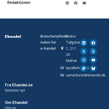
Redaktionen
Branchenyheder
Södra
inden for
Tullgatan
e-handel
1, 211
20
Malmø
tips@ehandel.dk
samarbete@ehandel.dk
Fra Ehandel.se
Seneste nyt
Om Ehandel
Om os