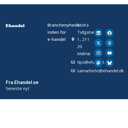
Branchenyheder
Södra
inden for
Tullgatan
e-handel
1, 211
20
Malmø
tips@ehandel.dk
samarbete@ehandel.dk
Fra Ehandel.se
Seneste nyt
Om Ehandel
Om os
Annoncering & Partnerskab
Sådan opbevarer vi data (SE)