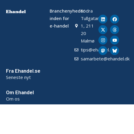
Branchenyheder
Södra
inden for
Tullgatan
e-handel
1, 211
20
Malmø
tips@ehandel.dk
samarbete@ehandel.dk
Fra Ehandel.se
Seneste nyt
Om Ehandel
Om os
Annoncering & Partnerskab
Sådan opbevarer vi data (SE)
Persondatapolitik (SE)