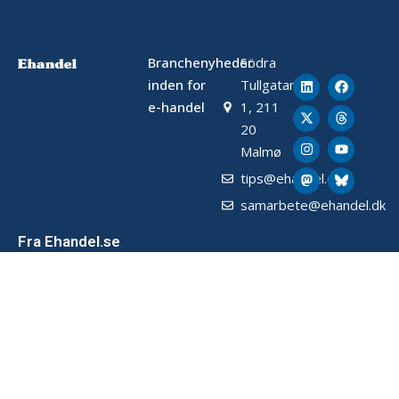
Branchenyheder
Södra
inden for
Tullgatan
e-handel
1, 211
20
Malmø
tips@ehandel.dk
samarbete@ehandel.dk
Fra Ehandel.se
Seneste nyt
Om Ehandel
Om os
Annoncering & Partnerskab
Sådan opbevarer vi data (SE)