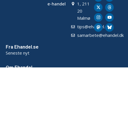
e-handel
1, 211
20
Malmø
tips@ehandel.dk
samarbete@ehandel.dk
Fra Ehandel.se
Seneste nyt
Om Ehandel
Om os
Annoncering & Partnerskab
Sådan opbevarer vi data (SE)
Persondatapolitik (SE)
Handelsbetingelser (SE)
Kontakt