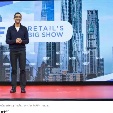
senterede nyheden under NRF-messen
gt”.