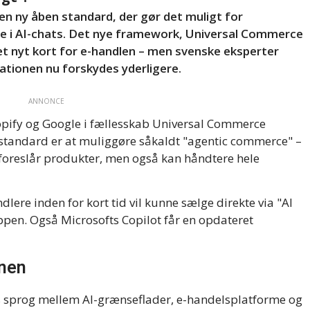
n ny åben standard, der gør det muligt for
e i AI-chats. Det nye framework, Universal Commerce
et nyt kort for e-handlen – men svenske eksperter
tionen nu forskydes yderligere.
ANNONCE
pify og Google i fællesskab Universal Commerce
standard er at muliggøre såkaldt "agentic commerce" –
t foreslår produkter, men også kan håndtere hele
lere inden for kort tid vil kunne sælge direkte via "AI
pen. Også Microsofts Copilot får en opdateret
onen
s sprog mellem AI-grænseflader, e-handelsplatforme og