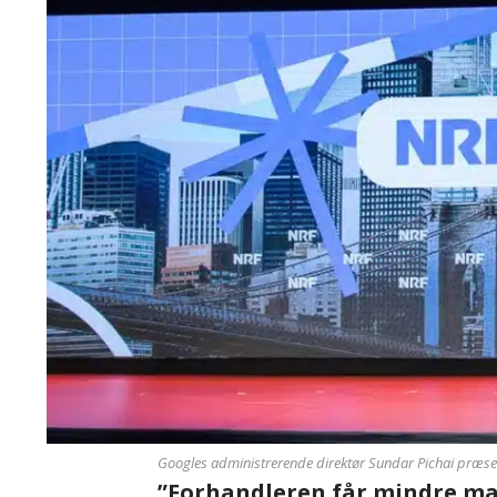
Googles administrerende direktør Sundar Pichai præ
”Forhandleren får mindre ma