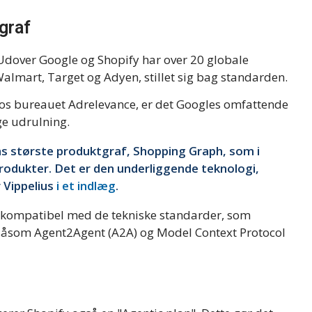
graf
. Udover Google og Shopify har over 20 globale
Walmart, Target og Adyen, stillet sig bag standarden.
hos bureauet Adrelevance, er det Googles omfattende
ige udrulning.
ns største produktgraf, Shopping Graph, som i
produkter. Det er den underliggende teknologi,
r Vippelius
i et indlæg
.
 kompatibel med de tekniske standarder, som
åsom Agent2Agent (A2A) og Model Context Protocol