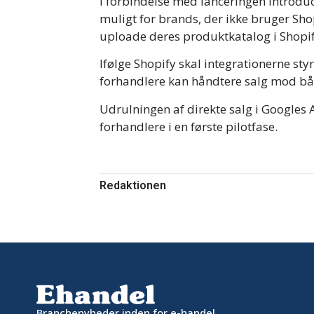
I forbindelse med lanceringen introduc
muligt for brands, der ikke bruger Sh
uploade deres produktkatalog i Shopify
Ifølge Shopify skal integrationerne st
forhandlere kan håndtere salg mod bå
Udrulningen af direkte salg i Google
forhandlere i en første pilotfase.
Redaktionen
Branchenyheder inden for e-handel