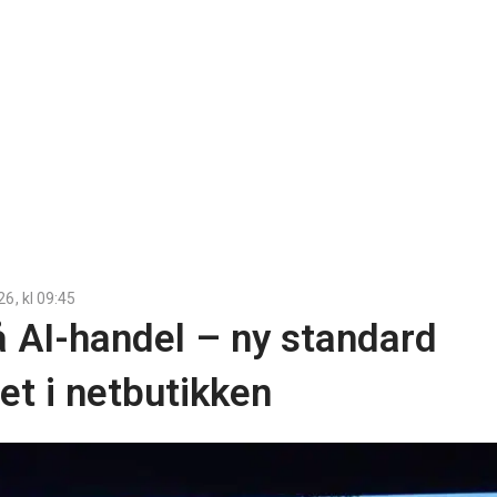
26
, kl
09:45
 AI-handel – ny standard
et i netbutikken