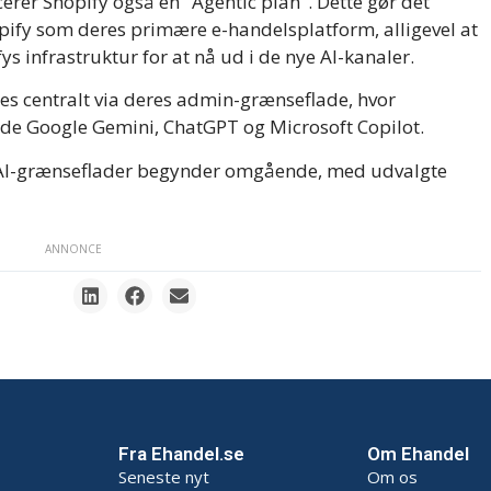
erer Shopify også en "Agentic plan". Dette gør det
opify som deres primære e-handelsplatform, alligevel at
s infrastruktur for at nå ud i de nye AI-kanaler.
yres centralt via deres admin-grænseflade, hvor
de Google Gemini, ChatGPT og Microsoft Copilot.
s AI-grænseflader begynder omgående, med udvalgte
ANNONCE
Fra Ehandel.se
Om Ehandel
Seneste nyt
Om os