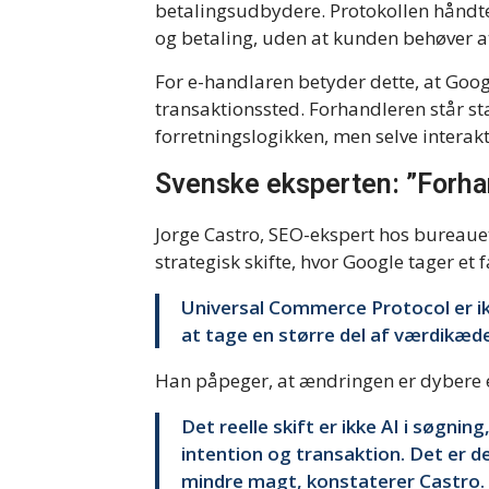
betalingsudbydere. Protokollen håndter
og betaling, uden at kunden behøver at
For e-handlaren betyder dette, at Google
transaktionssted. Forhandleren står s
forretningslogikken, men selve interak
Svenske eksperten: ”Forha
Jorge Castro, SEO-ekspert hos bureaue
strategisk skifte, hvor Google tager e
Universal Commerce Protocol er ik
at tage en større del af værdikæden
Han påpeger, at ændringen er dybere e
Det reelle skift er ikke AI i søgni
intention og transaktion. Det er d
mindre magt, konstaterer Castro.