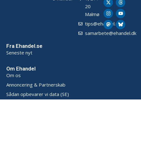
20
Malmø
tips@ehandel.dk
samarbete@ehandel.dk
Fra Ehandel.se
Seneste nyt
Om Ehandel
Om os
Annoncering & Partnerskab
Sådan opbevarer vi data (SE)
Persondatapolitik (SE)
Handelsbetingelser (SE)
Kontakt
Powered by