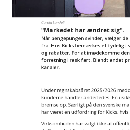
Carola Lundell
"Markedet har ændret sig".
Når pengepungen svinder, vælger de 
fra. Hos Kicks bemærkes et tydeligt sk
og rabatter. For at imødekomme den
forretning i rask fart. Blandt andet 
kanaler.
Under regnskabsåret 2025/2026 meddel
kunderne handler anderledes. En usikke
bremse op. Særligt på den svenske mark
har været en udfordring for Kicks, hv
Virksomheden har valgt ikke at offentl