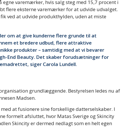
 egne varemærker, hvis salg steg med 15,7 procent i
øbt flere eksterne varemærker for at udvide udvalget.
afik ved at udvide produkthylden, uden at miste
er om at give kunderne flere grunde til at
nnem et bredere udbud, flere attraktive
unikke produkter – samtidig med at vi bevarer
igh-End Beauty. Det skaber forudsætninger for
emadrettet, siger Carola Lundell.
organisation grundlæggende. Bestyrelsen ledes nu af
annesen Madsen.
 med at fusionere sine forskellige datterselskaber. I
e formelt afsluttet, hvor Matas Sverige og Skincity
dlen Skincity er dermed nedlagt som en helt egen