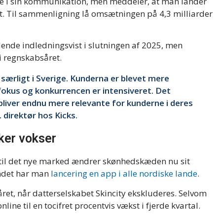
ode i sin kommunikation, men meddeler, at man lander
t. Til sammenligning lå omsætningen på 4,3 milliarder
dende indledningsvist i slutningen af 2025, men
i regnskabsåret.
særligt i Sverige. Kunderna er blevet mere
fokus og konkurrencen er intensiveret. Det
 bliver endnu mere relevante for kunderne i deres
 direktør hos Kicks.
ker vokser
g til det nye marked ændrer skønhedskæden nu sit
andet har man
lancering en app i alle nordiske lande
.
året, når datterselskabet Skincity ekskluderes. Selvom
nline til en tocifret procentvis vækst i fjerde kvartal.