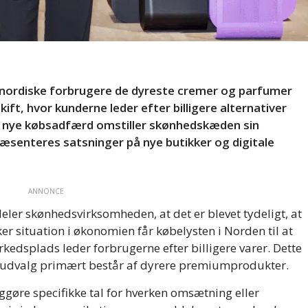
nordiske forbrugere de dyreste cremer og parfumer
ift, hvor kunderne leder efter billigere alternativer
 nye købsadfærd omstiller skønhedskæden sin
præsenteres satsninger på nye butikker og digitale
ANNONCE
er skønhedsvirksomheden, at det er blevet tydeligt, at
r situation i økonomien får købelysten i Norden til at
edsplads leder forbrugerne efter billigere varer. Dette
is udvalg primært består af dyrere premiumprodukter.
iggøre specifikke tal for hverken omsætning eller