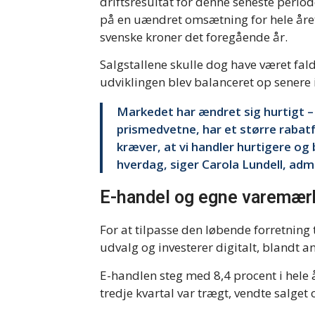
driftsresultat for denne seneste peri
på en uændret omsætning for hele åre
svenske kroner det foregående år.
Salgstallene skulle dog have været fal
udviklingen blev balanceret op senere 
Markedet har ændret sig hurtigt – 
prismedvetne, har et større rabat
kræver, at vi handler hurtigere og
hverdag, siger Carola Lundell, adm.
E-handel og egne varemær
For at tilpasse den løbende forretnin
udvalg og investerer digitalt, blandt 
E-handlen steg med 8,4 procent i hele 
tredje kvartal var trægt, vendte salget o