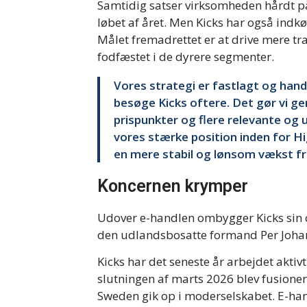
Samtidig satser virksomheden hårdt på
løbet af året. Men Kicks har også indk
Målet fremadrettet er at drive mere tr
fodfæstet i de dyrere segmenter.
Vores strategi er fastlagt og handl
besøge Kicks oftere. Det gør vi ge
prispunkter og flere relevante og 
vores stærke position inden for H
en mere stabil og lønsom vækst fr
Koncernen krymper
Udover e-handlen ombygger Kicks sin 
den udlandsbosatte formand Per Joh
Kicks har det seneste år arbejdet aktivt
slutningen af marts 2026 blev fusionern
Sweden gik op i moderselskabet. E-han