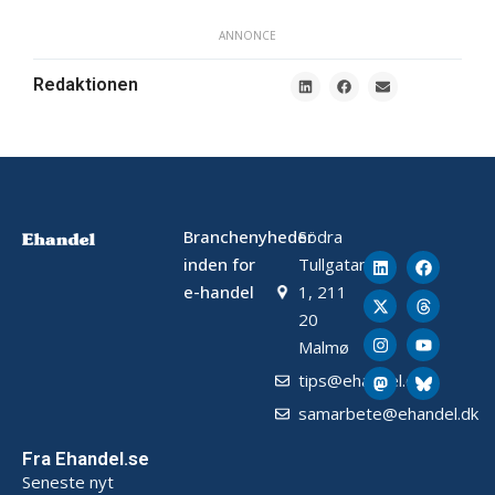
ANNONCE
Redaktionen
Branchenyheder
Södra
inden for
Tullgatan
e-handel
1, 211
20
Malmø
tips@ehandel.dk
samarbete@ehandel.dk
Fra Ehandel.se
Seneste nyt