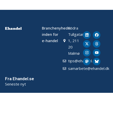
Branchenyheder
Södra
inden for
Tullgatan
e-handel
1, 211
20
Malmø
tips@ehandel.dk
samarbete@ehandel.dk
Fra Ehandel.se
Seneste nyt
Om Ehandel
Om os
Annoncering & Partnerskab