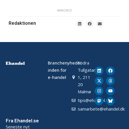
ANNONCE
Redaktionen
Branchenyheder
Södra
inden for
Tullgatan
e-handel
1, 211
20
Malmø
tips@ehandel.dk
samarbete@ehandel.dk
Fra Ehandel.se
Seneste nyt