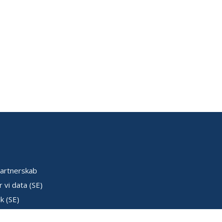
artnerskab
 vi data (SE)
k (SE)
ser (SE)