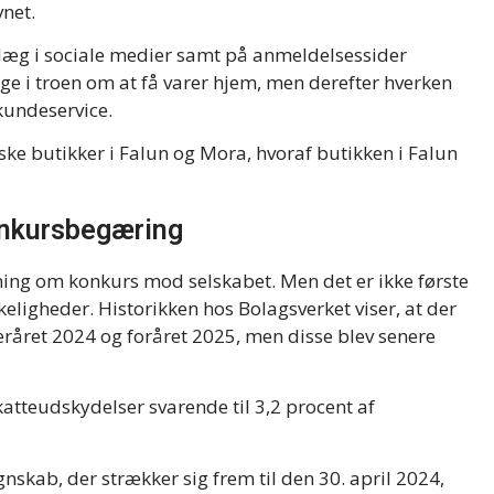
net.
læg i sociale medier samt på anmeldelsessider
ge i troen om at få varer hjem, men derefter hverken
 kundeservice.
ke butikker i Falun og Mora, hvoraf butikken i Falun
onkursbegæring
ning om konkurs mod selskabet. Men det er ikke første
eligheder. Historikken hos Bolagsverket viser, at der
året 2024 og foråret 2025, men disse blev senere
katteudskydelser svarende til 3,2 procent af
nskab, der strækker sig frem til den 30. april 2024,