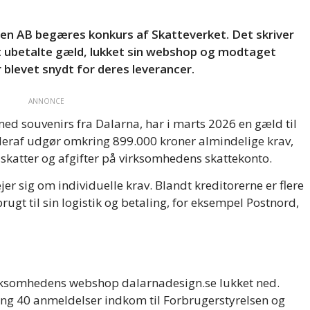
n AB begæres konkurs af Skatteverket. Det skriver
t ubetalte gæld, lukket sin webshop og modtaget
blevet snydt for deres leverancer.
ANNONCE
ed souvenirs fra Dalarna, har i marts 2026 en gæld til
Heraf udgør omkring 899.000 kroner almindelige krav,
 skatter og afgifter på virksomhedens skattekonto.
er sig om individuelle krav. Blandt kreditorerne er flere
gt til sin logistik og betaling, for eksempel Postnord,
irksomhedens webshop dalarnadesign.se lukket ned.
ring 40 anmeldelser indkom til Forbrugerstyrelsen og