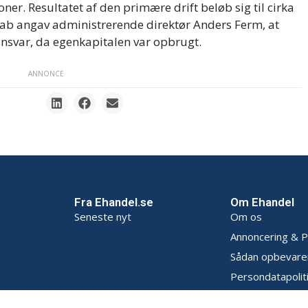
ner. Resultatet af den primære drift beløb sig til cirka
skab angav administrerende direktør Anders Ferm, at
nsvar, da egenkapitalen var opbrugt.
ANNONCE
Fra Ehandel.se
Om Ehandel
Seneste nyt
Om os
Annoncering & P
Sådan opbevarer
Persondatapoliti
Handelsbetingel