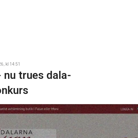
26
, kl
14:51
 nu trues dala-
onkurs