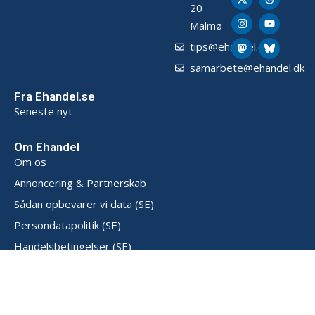
20
Malmø
tips@ehandel.dk
samarbete@ehandel.dk
Fra Ehandel.se
Seneste nyt
Om Ehandel
Om os
Annoncering & Partnerskab
Sådan opbevarer vi data (SE)
Persondatapolitik (SE)
Handelsbetingelser (SE)
Kontakt
Powered by