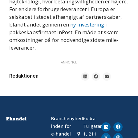
højteknologi, hvor betalingsvilligheden er højere.
For enklere forbrugerleverancer i Europa er
selskabet i stedet afhængigt af partnerskaber,
blandt andet gennem en
ny investering
i
pakkeskabsfirmaet InPost. En måde at skære
omkostninger på for nødvendige sidste mile-
leverancer.
ANNONCE
Redaktionen
Branchenyheder
Södra
inden for
Tullgatan
e-handel
1, 211