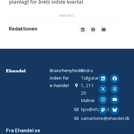
planlagt for årets sidste kvartal.
ANNONCE
Redaktionen
Branchenyheder
Södra
inden for
Tullgatan
e-handel
1, 211
20
Malmø
tips@ehandel.dk
samarbete@ehandel.dk
Fra Ehandel.se