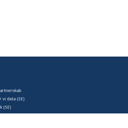
artnerskab
 vi data (SE)
k (SE)
ser (SE)