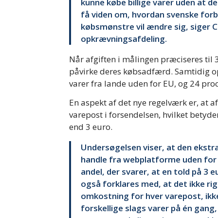
kunne købe billige varer uden at d
få viden om, hvordan svenske for
købsmønstre vil ændre sig, siger C
opkrævningsafdeling.
Når afgiften i målingen præciseres til 
påvirke deres købsadfærd. Samtidig opl
varer fra lande uden for EU, og 24 proc
En aspekt af det nye regelværk er, at 
varepost i forsendelsen, hvilket betyder
end 3 euro.
Undersøgelsen viser, at den ekstra t
handle fra webplatforme uden for 
andel, der svarer, at en told på 3
også forklares med, at det ikke ri
omkostning for hver varepost, ikke 
forskellige slags varer på én gang,