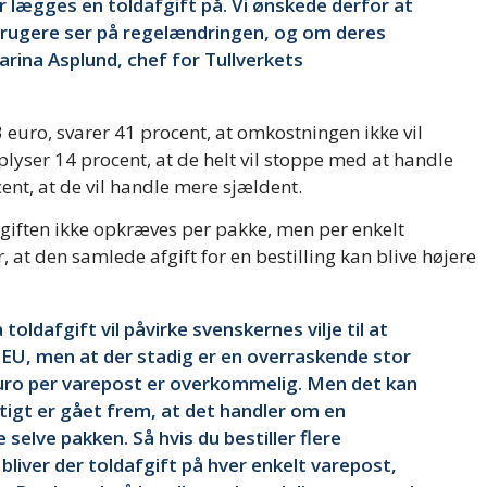
er lægges en toldafgift på. Vi ønskede derfor at
brugere ser på regelændringen, og om deres
arina Asplund, chef for Tullverkets
3 euro, svarer 41 procent, at omkostningen ikke vil
yser 14 procent, at de helt vil stoppe med at handle
ent, at de vil handle mere sjældent.
afgiften ikke opkræves per pakke, men per enkelt
, at den samlede afgift for en bestilling kan blive højere
oldafgift vil påvirke svenskernes vilje til at
EU, men at der stadig er en overraskende stor
 euro per varepost er overkommelig. Men det kan
gtigt er gået frem, at det handler om en
selve pakken. Så hvis du bestiller flere
 bliver der toldafgift på hver enkelt varepost,