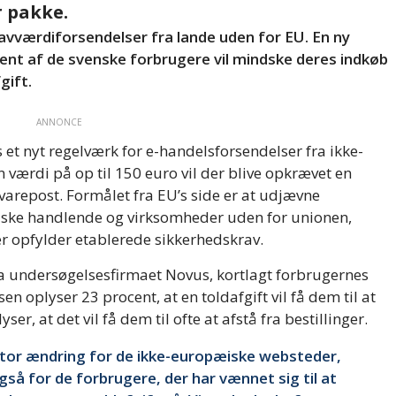
r pakke.
 lavværdiforsendelser fra lande uden for EU. En ny
ocent af de svenske forbrugere vil mindske deres indkøb
gift.
ANNONCE
et nyt regelværk for e-handelsforsendelser fra ikke-
værdi på op til 150 euro vil der blive opkrævet en
r varepost. Formålet fra EU’s side er at udjævne
ske handlende og virksomheder uden for unionen,
er opfylder etablerede sikkerhedskrav.
ia undersøgelsesfirmaet Novus, kortlagt forbrugernes
en oplyser 23 procent, at en toldafgift vil få dem til at
ser, at det vil få dem til ofte at afstå fra bestillinger.
 stor ændring for de ikke-europæiske websteder,
så for de forbrugere, der har vænnet sig til at