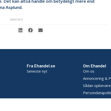
. Det kan altså handle om betydeligt mere end
ina Asplund.
ANNONCE
Fra Ehandel.se
Om Ehandel
Seneste nyt
Om os
Annoncering & P
Sådan opbevarer
Persondatapoliti
Handelsbetingel
Kontakt