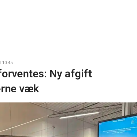
l
10:45
orventes: Ny afgift
rne væk