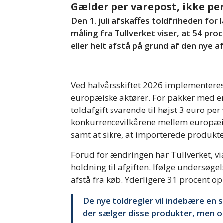
Gælder per varepost, ikke pe
Den 1. juli afskaffes toldfriheden for
måling fra Tullverket viser, at 54 pr
eller helt afstå på grund af den nye af
Ved halvårsskiftet 2026 implementeres 
europæiske aktører. For pakker med en 
toldafgift svarende til højst 3 euro pe
konkurrencevilkårene mellem europæi
samt at sikre, at importerede produkt
Forud for ændringen har Tullverket, v
holdning til afgiften. Ifølge undersøgels
afstå fra køb. Yderligere 31 procent oply
De nye toldregler vil indebære en
der sælger disse produkter, men og