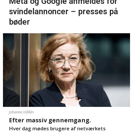
Meta og Google anmeldes for
svindelannoncer – presses på
bøder
Johanna Hållén
Efter massiv gennemgang.
Hver dag mødes brugere af netværkets