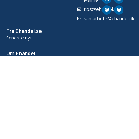
tips@ehandel.dk
samarbete@ehandel.dk
Fra Ehandel.se
Seneste nyt
Om Ehandel
Om os
Annoncering & Partnerskab
Sådan opbevarer vi data (SE)
Persondatapolitik (SE)
Handelsbetingelser (SE)
Kontakt
Powered by
© 2026 Ehandel SE. Alle rettigheder forbeholdes.