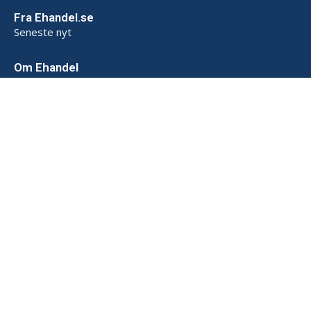
Fra Ehandel.se
Seneste nyt
Om Ehandel
Om os
Annoncering & Partnerskab
Sådan opbevarer vi data (SE)
Persondatapolitik (SE)
Handelsbetingelser (SE)
Kontakt
Powered by
© 2026 Ehandel SE. Alle rettigheder forbeholdes.