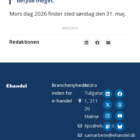
betyde meget.
Mors dag 2026 finder sted søndag den 31. maj.
ANNONCE
Redaktionen
Branchenyheder
Södra
inden for
Tullgatan
e-handel
1, 211
20
Malmø
tips@ehandel.dk
samarbete@ehandel.dk