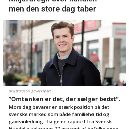
men den store dag taber
Brill Ivarsson, gaveekspert
”Omtanken er det, der sælger bedst”.
Mors dag bevarer en stærk position på det
svenske marked som både familiehøjtid og
gaveanledning
.
Ifølge en rapport fra Svensk
Handel planlægger 77 procent af befolkningen