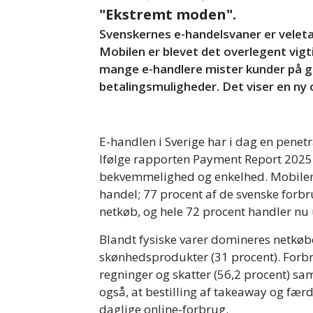
"Ekstremt moden".
Svenskernes e-handelsvaner er veletab
Mobilen er blevet det overlegent vig
mange e-handlere mister kunder på g
betalingsmuligheder. Det viser en ny
E-handlen i Sverige har i dag en penet
Ifølge rapporten Payment Report 2025 
bekvemmelighed og enkelhed. Mobilen 
handel; 77 procent af de svenske fo
netkøb, og hele 72 procent handler nu
Blandt fysiske varer domineres netkøbe
skønhedsprodukter (31 procent). Forbru
regninger og skatter (56,2 procent) sa
også, at bestilling af takeaway og færd
daglige online-forbrug.