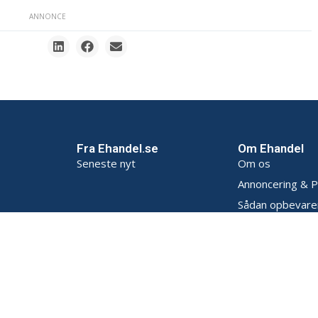
ANNONCE
Fra Ehandel.se
Om Ehandel
Seneste nyt
Om os
Annoncering & P
Sådan opbevarer
Persondatapoliti
Handelsbetingel
Kontakt