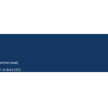
artnerskab
 vi data (SE)
k (SE)
ser (SE)