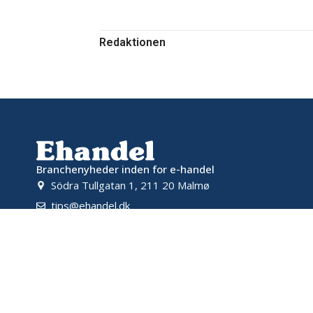
Redaktionen
Branchenyheder inden for e-handel
Södra Tullgatan 1, 211 20 Malmø
tips@ehandel.dk
samarbete@ehandel.dk
Powered by
© 2026 Ehandel SE. Alle rettigheder forbeholdes.