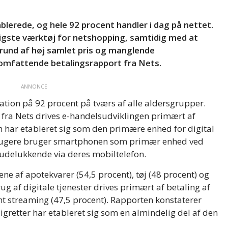
lerede, og hele 92 procent handler i dag på nettet.
tigste værktøj for netshopping, samtidig med at
rund af høj samlet pris og manglende
 omfattende betalingsrapport fra Nets.
ANNONCE
ration på 92 procent på tværs af alle aldersgrupper.
fra Nets drives e-handelsudviklingen primært af
har etableret sig som den primære enhed for digital
rbrugere bruger smartphonen som primær enhed ved
 udelukkende via deres mobiltelefon.
ne af apotekvarer (54,5 procent), tøj (48 procent) og
g af digitale tjenester drives primært af betaling af
mt streaming (47,5 procent). Rapporten konstaterer
igretter har etableret sig som en almindelig del af den