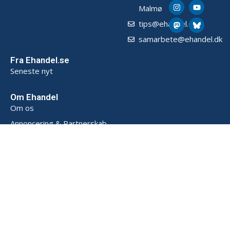
Malmø
tips@ehandel.dk
samarbete@ehandel.dk
Fra Ehandel.se
Seneste nyt
Om Ehandel
Om os
Annoncering & Partnerskab
Sådan opbevarer vi data (SE)
Persondatapolitik (SE)
Handelsbetingelser (SE)
Kontakt
Powered by