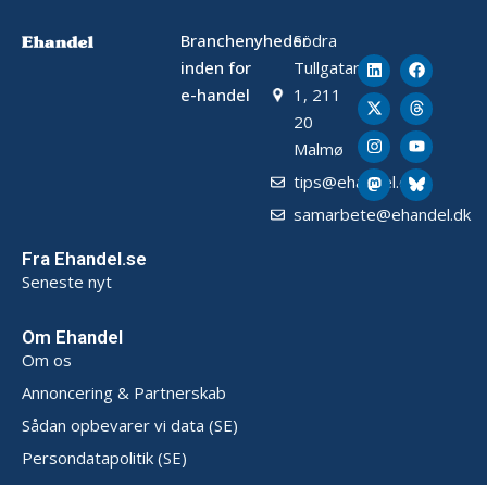
Branchenyheder
Södra
inden for
Tullgatan
e-handel
1, 211
20
Malmø
tips@ehandel.dk
samarbete@ehandel.dk
Fra Ehandel.se
Seneste nyt
Om Ehandel
Om os
Annoncering & Partnerskab
Sådan opbevarer vi data (SE)
Persondatapolitik (SE)