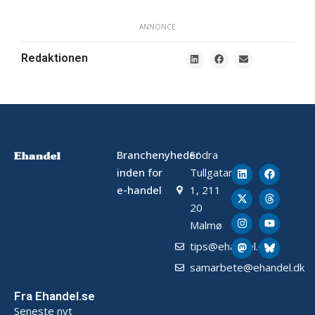
ANNONCE
Redaktionen
Branchenyheder
Södra
inden for
Tullgatan
e-handel
1, 211
20
Malmø
tips@ehandel.dk
samarbete@ehandel.dk
Fra Ehandel.se
Seneste nyt