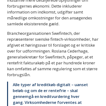
indsamle mere detaljerede oplysninger om
forbrugernes økonomi. Dette inkluderer
information om indkomst, udgifter samt
månedlige omkostninger for den ansøgendes
samlede eksisterende gæld.
Brancheorganisationen Swefintech, der
repræsenterer svenske fintech-virksomheder, har
afgivet et høringssvar til forslaget og er kritiske
over for udformningen. Roslana Cederhage,
generalsekretær for Swefintech, påpeger, at et
rentefrit fakturakøb på et par hundrede kroner
kan omfattes af samme regulering som et større
forbrugslån.
Alle typer af kreditkøb digitalt – uanset
beløb og om de er rentefrie – skal
gennemgå en kreditvurdering hver
gang. Virksomhederne forventes at