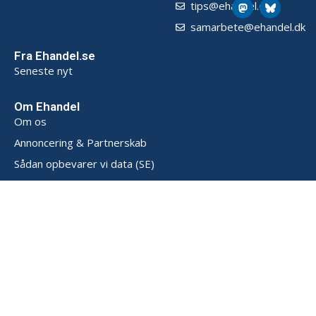
tips@ehandel.dk
samarbete@ehandel.dk
Fra Ehandel.se
Seneste nyt
Om Ehandel
Om os
Annoncering & Partnerskab
Sådan opbevarer vi data (SE)
Persondatapolitik (SE)
Handelsbetingelser (SE)
Kontakt
Powered by
© 2026 Ehandel SE. Alle rettigheder forbeholdes.