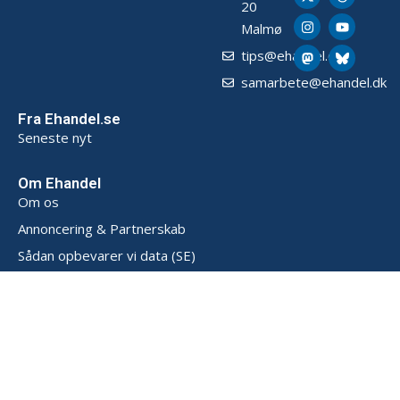
20
Malmø
tips@ehandel.dk
samarbete@ehandel.dk
Fra Ehandel.se
Seneste nyt
Om Ehandel
Om os
Annoncering & Partnerskab
Sådan opbevarer vi data (SE)
Persondatapolitik (SE)
Handelsbetingelser (SE)
Kontakt
Powered by