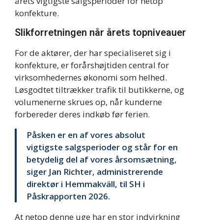
årets vigtigste salgsperioder for netop
konfekture.
Slikforretningen når årets topniveauer
For de aktører, der har specialiseret sig i
konfekture, er forårshøjtiden central for
virksomhedernes økonomi som helhed.
Løsgodtet tiltrækker trafik til butikkerne, og
volumenerne skrues op, når kunderne
forbereder deres indkøb før ferien.
Påsken er en af vores absolut
vigtigste salgsperioder og står for en
betydelig del af vores årsomsætning,
siger Jan Richter, administrerende
direktør i Hemmakväll, til SH i
Påskrapporten 2026.
At netop denne uge har en stor indvirkning