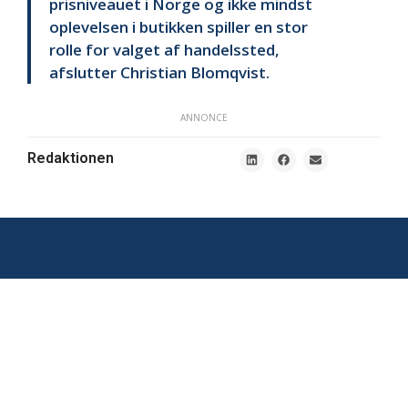
prisniveauet i Norge og ikke mindst
oplevelsen i butikken spiller en stor
rolle for valget af handelssted,
afslutter Christian Blomqvist.
ANNONCE
Redaktionen
Branchenyheder
Södra
inden for
Tullgatan
e-handel
1, 211
20
Malmø
tips@ehandel.dk