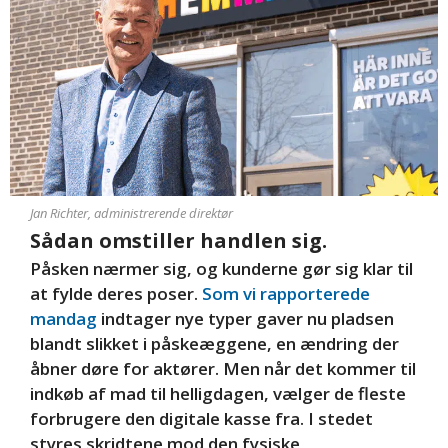
Jan Richter, administrerende direktør
Sådan omstiller handlen sig.
Påsken nærmer sig, og kunderne gør sig klar til
at fylde deres poser.
Som vi rapporterede
mandag
indtager nye typer gaver nu pladsen
blandt slikket i påskeæggene, en ændring der
åbner døre for aktører. Men når det kommer til
indkøb af mad til helligdagen, vælger de fleste
forbrugere den digitale kasse fra. I stedet
styres skridtene mod den fysiske