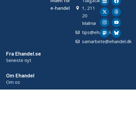
inden for
Tullgatan
e-handel
1, 211
20
Malmø
tips@ehandel.dk
samarbete@ehandel.dk
Fra Ehandel.se
Seneste nyt
Om Ehandel
Om os
Annoncering & Partnerskab
Sådan opbevarer vi data (SE)
Persondatapolitik (SE)
Handelsbetingelser (SE)
Kontakt