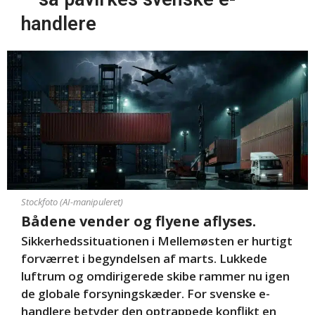
handlere
Stockfoto (AI-manipuleret)
Bådene vender og flyene aflyses.
Sikkerhedssituationen i Mellemøsten er hurtigt
forværret i begyndelsen af marts. Lukkede
luftrum og omdirigerede skibe rammer nu igen
de globale forsyningskæder. For svenske e-
handlere betyder den optrappede konflikt en