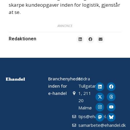
skarpe kundeopgaver inden for logistik, gjenstår
at se.
ANNONCE
Redaktionen
Branchenyheder
Södra
inden for
Tullgatan
e-handel
1, 211
20
Malmø
tips@ehandel.dk
samarbete@ehandel.dk