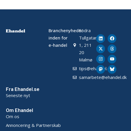
Branchenyheder
Södra
inden for
Tullgatan
e-handel
1, 211
20
Malmø
tips@ehandel.dk
samarbete@ehandel.dk
Fra Ehandel.se
Seneste nyt
Om Ehandel
Om os
Annoncering & Partnerskab