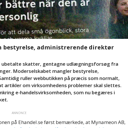
n bestyrelse, administrerende direktør
betalte skatter, gentagne udlægningsforsøg fra
nger. Moderselskabet mangler bestyrelse,
 Samtidig ruller webbutikken på præcis som normalt,
 artikler om virksomhedens problemer skal slettes.
mkring e-handelsvirksomheden, som nu begæres i
ket.
ANNONCE
ktionen på Ehandel.se først bemærkede, at Mynameon AB,