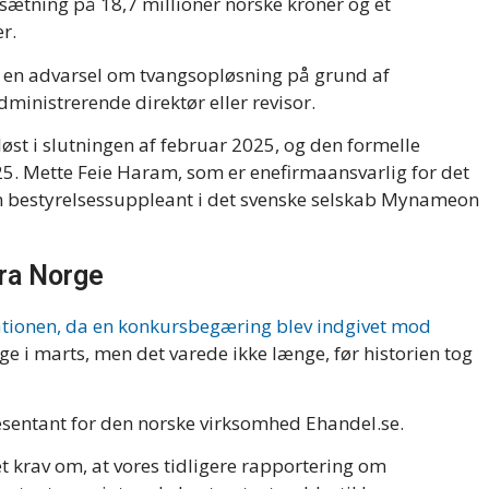
sætning på 18,7 millioner norske kroner og et
r.
t en advarsel om tvangsopløsning på grund af
ministrerende direktør eller revisor.
løst i slutningen af februar 2025, og den formelle
25. Mette Feie Haram, som er enefirmaansvarlig for det
 bestyrelsessuppleant i det svenske selskab Mynameon
ra Norge
ationen, da en konkursbegæring blev indgivet mod
age i marts, men det varede ikke længe, før historien tog
sentant for den norske virksomhed Ehandel.se.
t krav om, at vores tidligere rapportering om