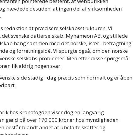
sentanten pointerede bestemt, at webbutikken
 og hævdede desuden, at ingen del af virksomheden
.
es redaktion at præcisere selskabsstrukturen. Vi
t det svenske datterselskab, Mynameon AB, og stillede
lskab hang sammen med det norske, især i betragtning
nde og forretningsidé. Vi spurgte også, om den norske
 svenske selskabs problemer. Men efter disse spørgsmål
en fik aldrig nogen svar.
svenske side stadig i dag præcis som normalt og er åben
odpart.
rik hos Kronofogden viser dog en langvarig
en gæld på over 170.000 kroner hos myndigheden,
n består blandt andet af ubetalte skatter og
gnskabsloven.