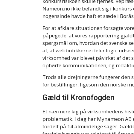
konkursrisikoen skulle fjernes. Repræ
Nameon.no ikke befandt sig i konkurs
nogensinde havde haft et sæde i Borås
For at afklare situationen forsøgte vor
påpegede, at vores rapportering gjald
spørgsmål om, hvordan det svenske se
af, at webbutikkerne deler logo, udsee
virksomhed var blevet påvirket af det
ophørte kommunikationen, og redaktion
Trods alle drejningerne fungerer den 
for bestillinger, ligesom den norske m
Gæld til Kronofogden
Et nærmere kig på virksomhedens histo
problematik. I dag har Mynameon AB 
fordelt på 14 almindelige sager. Gælde
forsinkelsesgebyrer relateret til årsre