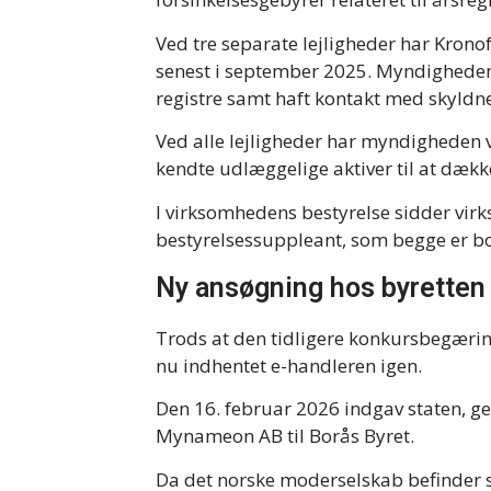
Ved tre separate lejligheder har Kro
senest i september 2025. Myndigheden 
registre samt haft kontakt med skyldn
Ved alle lejligheder har myndigheden 
kendte udlæggelige aktiver til at dæk
I virksomhedens bestyrelse sidder vir
bestyrelsessuppleant, som begge er bo
Ny ansøgning hos byretten
Trods at den tidligere konkursbegæring
nu indhentet e-handleren igen.
Den 16. februar 2026 indgav staten, 
Mynameon AB til Borås Byret.
Da det norske moderselskab befinder s