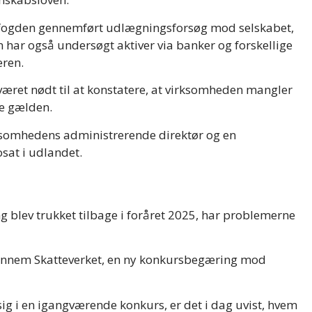
nofogden gennemført udlægningsforsøg mod selskabet,
har også undersøgt aktiver via banker og forskellige
eren.
været nødt til at konstatere, at virksomheden mangler
ke gælden.
ksomhedens administrerende direktør og en
sat i udlandet.
 blev trukket tilbage i foråret 2025, har problemerne
gennem Skatteverket, en ny konkursbegæring mod
ig i en igangværende konkurs, er det i dag uvist, hvem