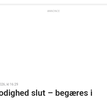
ANNONCE
2026
, kl
16:29
odighed slut – begæres i