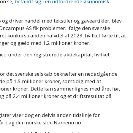
on.se,
befandt sig i en udfordrende økonomisk
 og driver handel med tekstiler og gaveartikler, blev
Oncampus AS fik problemer. Ifølge den svenske
 konkurs i anden halvdel af 2023, hvilket førte til, at
nger og gæld med 1,2 millioner kroner.
d under den registrerede aktiekapital, hvilket
for det svenske selskab bekræfter en nedadgående
e på 1,5 millioner kroner, samtidig med at
illioner kroner. Dette kan sammenlignes med året før,
på 2,4 millioner kroner og et driftsresultat på
ster viser dog en delvis anden tidslinje for
r bag den norske side Nameon.no.