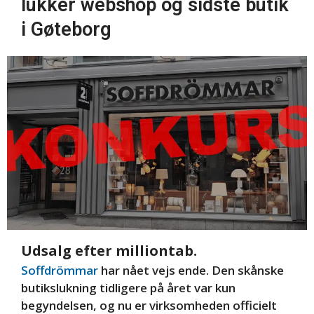
lukker webshop og sidste butik
i Gøteborg
Udsalg efter milliontab.
Soffdrömmar
har nået vejs ende. Den skånske
butikslukning tidligere på året var kun
begyndelsen, og nu er virksomheden officielt