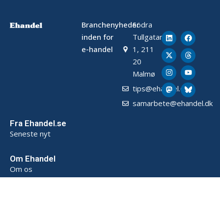
Branchenyheder
Södra
inden for
Tullgatan
e-handel
1, 211
20
Malmø
tips@ehandel.dk
samarbete@ehandel.dk
Fra Ehandel.se
Seneste nyt
Om Ehandel
Om os
Annoncering & Partnerskab
Sådan opbevarer vi data (SE)
Persondatapolitik (SE)