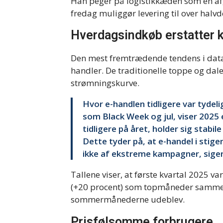
Han peger på logistikkæden som en afg
fredag muliggør levering til over halv
Hverdagsindkøb erstatter
Den mest fremtrædende tendens i data
handler. De traditionelle toppe og dale
strømningskurve.
Hvor e-handlen tidligere var tyde
som Black Week og jul, viser 2025
tidligere på året, holder sig stab
Dette tyder på, at e-handel i stig
ikke af ekstreme kampagner, sige
Tallene viser, at første kvartal 2025 v
(+20 procent) som topmåneder sammenlig
sommermånederne udeblev.
Prisfølsomme forbrugere