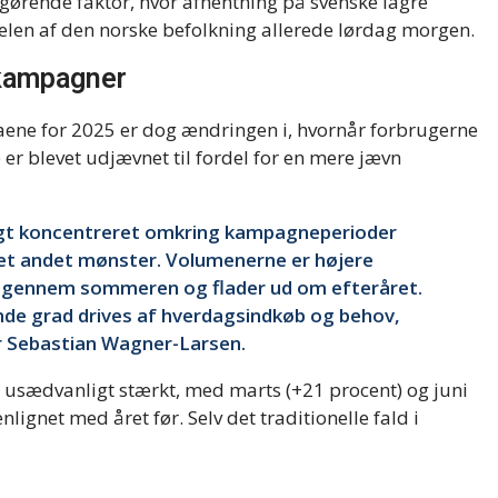
ørende faktor, hvor afhentning på svenske lagre
delen af den norske befolkning allerede lørdag morgen.
 kampagner
ene for 2025 er dog ændringen i, hvornår forbrugerne
 er blevet udjævnet til fordel for en mere jævn
ligt koncentreret omkring kampagneperioder
 et andet mønster. Volumenerne er højere
ile gennem sommeren og flader ud om efteråret.
ende grad drives af hverdagsindkøb og behov,
r Sebastian Wagner-Larsen.
ar usædvanligt stærkt, med marts (+21 procent) og juni
net med året før. Selv det traditionelle fald i