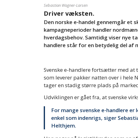
Sebastian Wagner-Larsen
Driver væksten.
Den norske e-handel gennemgår et ski
kampagneperioder handler nordmænde
hverdagsbehov. Samtidig viser nye ta
handlere står for en betydelig del af
Svenske e-handlere fortsætter med at 
som leverer pakker natten over i hele N
tager en stadig større plads på marked
Udviklingen er gået fra, at svenske vir
For mange svenske e-handlere er lev
enkel som indenrigs, siger Sebast
Helthjem.