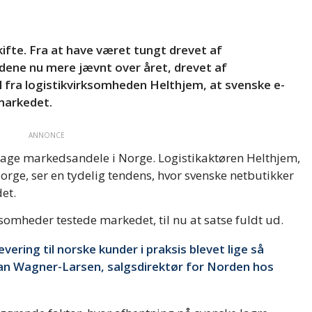
fte. Fra at have været tungt drevet af
ne nu mere jævnt over året, drevet af
l fra logistikvirksomheden Helthjem, at svenske e-
 markedet.
ANNONCE
tage markedsandele i Norge. Logistikaktøren Helthjem,
orge, ser en tydelig tendens, hvor svenske netbutikker
et.
ksomheder testede markedet, til nu at satse fuldt ud.
ering til norske kunder i praksis blevet lige så
ian Wagner-Larsen, salgsdirektør for Norden hos