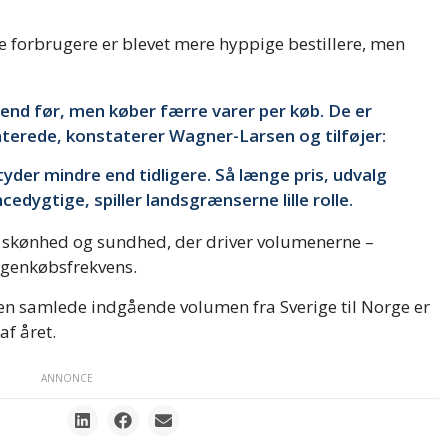
e forbrugere er blevet mere hyppige bestillere, men
end før, men køber færre varer per køb. De er
nterede, konstaterer Wagner-Larsen og tilføjer:
tyder mindre end tidligere. Så længe pris, udvalg
edygtige, spiller landsgrænserne lille rolle.
 skønhed og sundhed, der driver volumenerne –
 genkøbsfrekvens.
 den samlede indgående volumen fra Sverige til Norge er
af året.
ANNONCE